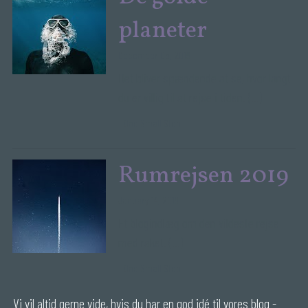
planeter
December 05, 2019
Det bliver spændende at se, hvor langt
du er villig til at rejse i tiden.
(...)
-
One Small Step
Rumrejsen 2019
January 14, 2019
Et blogindlæg om den vildeste rejse
med raket.
(...)
-
One Small Step
Vi vil altid gerne vide, hvis du har en god idé til vores blog - 