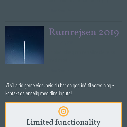
du er villig til at rejse i tiden.
(...)
-
One Small Step
Rumrejsen 2019
January 14, 2019
Et blogindlæg om den vildeste rejse
med raket.
(...)
-
One Small Step
Vi vil altid gerne vide, hvis du har en god idé til vores blog - 
kontakt os endelig med dine inputs!
Limited functionality